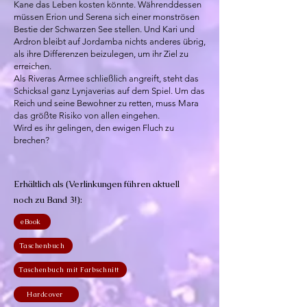
Kane das Leben kosten könnte. Währenddessen
müssen Erion und Serena sich einer monströsen
Bestie der Schwarzen See stellen. Und Kari und
Ardron bleibt auf Jordamba nichts anderes übrig,
als ihre Differenzen beizulegen, um ihr Ziel zu
erreichen.
Als Riveras Armee schließlich angreift, steht das
Schicksal ganz Lynjaverias auf dem Spiel. Um das
Reich und seine Bewohner zu retten, muss Mara
das größte Risiko von allen eingehen.
Wird es ihr gelingen, den ewigen Fluch zu
brechen?
Erhältlich als (Verlinkungen führen aktuell
noch zu Band 3!):
eBook
Taschenbuch
Taschenbuch mit Farbschnitt
Hardcover