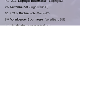
19. - 22.3.
Leipziger Buchmesse
- Leipzig (D)
2.5.
Seitenzauber
- Ingolstadt (D)
20. + 21.6.
Buchrausch
- Wels (AT)
5.9.
Vorarlberger Buchmesse
- Vorarlberg (AT)
3.10.
Buchliebe
- Gänserndorf (AT)
7.10. - 11.10
.
Frankfurter Buchmesse
- Frankfurt (D)
24.10. + 25.10.
Buch Tulln
- Tulln (AT)
7.11.
Buchzauber
- Burg Forchtenstein (AT)
14.11.
Münchner Buchmesse
- München (D)
25.11. - 29.11
.
Buch Wien
- Wien (AT)